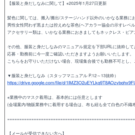
【服装と身だしなみに関して】※2025年1月27日更新
髪色に関しては、搬入/搬出/ステージハンド以外のいかなる業務に
男性女性問わず黒または控えめな茶色(ヘアカラー協会の示すレベル
アクセサリー類は、いかなる業務におきましてもネックレス・ピア
その他、服装と身だしなみのマニュアル規定を下部URLに抜粋して
応募・勤務前に今一度ご確認いただきますようお願いいたします。
こちらをお守りいただけない場合、現場集合後でも勤務不可とし、
▼服装と身だしなみ（スタッフマニュアル P.12～13抜粋）
https://drive.google.com/file/d/1lMZ3O2uEYLkq9T8AOzvbqhx9
※業務中のマスク着用は、基本的には任意とします
(会場案内/物販業務中に着用する場合は、布も紐も全て白色の不織
=====================================================
【メールが受信できない方へ】